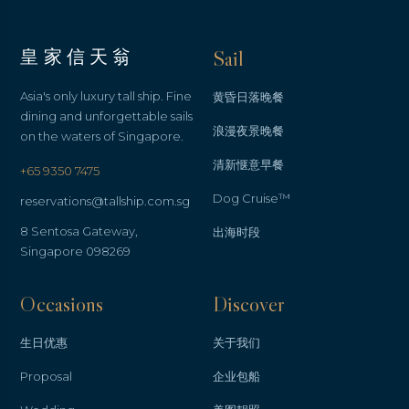
皇家信天翁
Sail
Asia's only luxury tall ship. Fine
黄昏日落晚餐
dining and unforgettable sails
浪漫夜景晚餐
on the waters of Singapore.
清新惬意早餐
+65 9350 7475
Dog Cruise™
reservations@tallship.com.sg
8 Sentosa Gateway,
出海时段
Singapore 098269
Occasions
Discover
生日优惠
关于我们
Proposal
企业包船