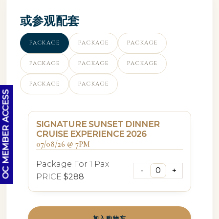
或参观配套
PACKAGE
PACKAGE
PACKAGE
PACKAGE
PACKAGE
PACKAGE
PACKAGE
PACKAGE
OC MEMBER ACCESS
SIGNATURE SUNSET DINNER
CRUISE EXPERIENCE 2026
07/08/26 @ 7PM
Package For 1 Pax
PRICE
$288
加入购物车