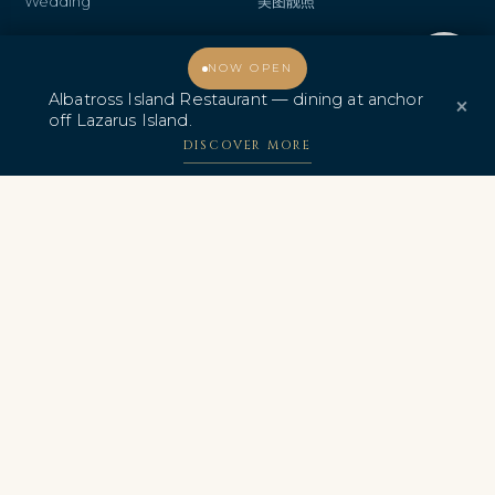
Wedding
美图靓照
Anniversary
礼品
欢迎光临，我能为您提供什么帮助？
NOW OPEN
热销优惠
联系我们
Albatross Island Restaurant — dining at anchor
×
off Lazarus Island.
Albatross Island Restaurant
DISCOVER MORE
信天翁快艇 极速体验
中文
奖项与认证