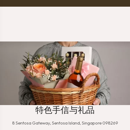
特色手信与礼品
8 Sentosa Gateway, Sentosa Island, Singapore 098269