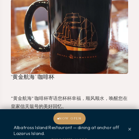
“黄金航海” 咖啡杯
“黄金航海” 咖啡杯寄语您杯杯幸福，顺风顺水，唤醒您在
皇家信天翁号的美好回忆。
现在的限定介绍价为17新元，原价25新元
NOW OPEN
Albatross Island Restaurant — dining at anchor off
×
Lazarus Island.
欢迎光临，我能为您提供什么帮助？