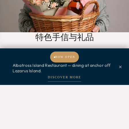
特色手信与礼品
8 SENTOSA GATEWAY, SENTOSA ISLAND, SINGAPORE 098269
NOW OPEN
+65 9350 7475 / +65 6863 9585
Albatross Island Restaurant — dining at anchor off
×
Lazarus Island.
欢迎光临，我能为您提供什么帮助？
★★★★
DISCOVER MORE
View All
优惠礼券
海上特色活动
礼品