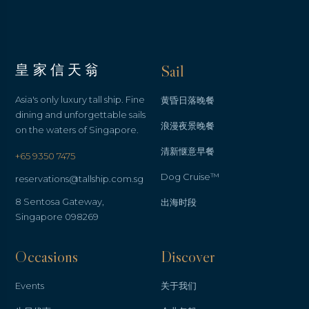
皇家信天翁
Sail
Asia's only luxury tall ship. Fine
黄昏日落晚餐
dining and unforgettable sails
浪漫夜景晚餐
on the waters of Singapore.
清新惬意早餐
+65 9350 7475
Dog Cruise™
reservations@tallship.com.sg
8 Sentosa Gateway,
出海时段
Singapore 098269
Occasions
Discover
Events
关于我们