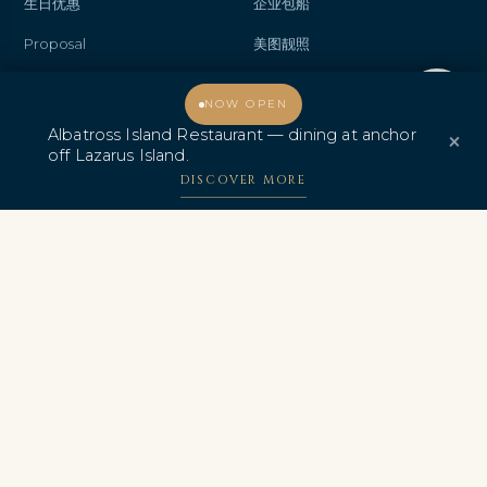
生日优惠
企业包船
Proposal
美图靓照
Wedding
礼品
欢迎光临，我能为您提供什么帮助？
NOW OPEN
Anniversary
联系我们
Albatross Island Restaurant — dining at anchor
×
off Lazarus Island.
热销优惠
Albatross Island Restaurant
DISCOVER MORE
信天翁快艇 极速体验
中文
奖项与认证