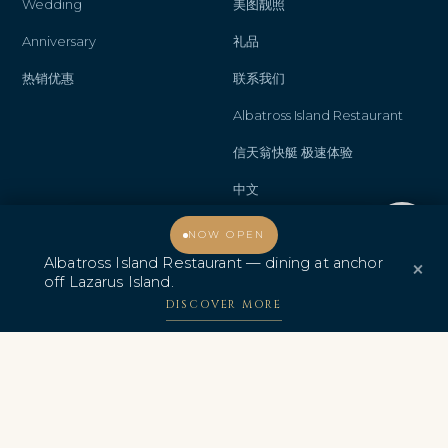
Wedding
美图靓照
Anniversary
礼品
热销优惠
联系我们
Albatross Island Restaurant
信天翁快艇 极速体验
中文
欢迎光临，我能为您提供什么帮助？
NOW OPEN
Albatross Island Restaurant — dining at anchor
×
奖项与认证
off Lazarus Island.
DISCOVER MORE