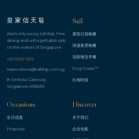
皇家信天翁
Sail
Asia's only luxury tall ship. Fine
黄昏日落晚餐
dining and unforgettable sails
浪漫夜景晚餐
on the waters of Singapore.
清新惬意早餐
+65 9350 7475
Dog Cruise™
reservations@tallship.com.sg
8 Sentosa Gateway,
出海时段
Singapore 098269
Occasions
Discover
生日优惠
关于我们
Proposal
企业包船