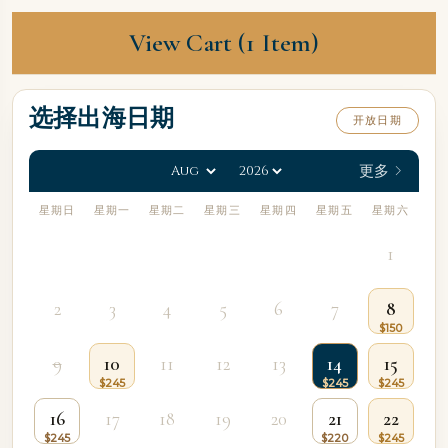
View Cart (1 Item)
选择出海日期
开放日期
更多
星期日
星期一
星期二
星期三
星期四
星期五
星期六
1
2
3
4
5
6
7
8
9
10
11
12
13
14
15
16
17
18
19
20
21
22